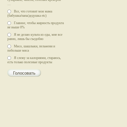
…
Все, что готовит моя мама
(бабушка/папа/дедушка etc)
Главное, чтобы жирность продукта
не выше 0%
Я не делаю культа из еды, мне все
равно, лишь бы съедобно
Мясо, шашлыки, пельмени и
побольше мяса
Я слежу за калориями, стараюсь,
есть только полезные продукты
Голосовать