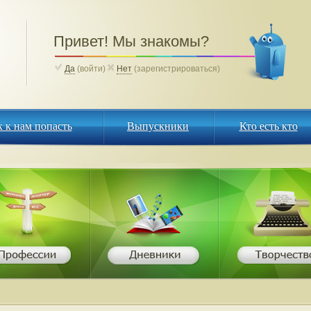
Привет! Мы знакомы?
Да
(войти)
Нет
(зарегистрироваться)
к к нам попасть
Выпускники
Кто есть кто
 к нам попасть
Выпускники
Кто есть кто