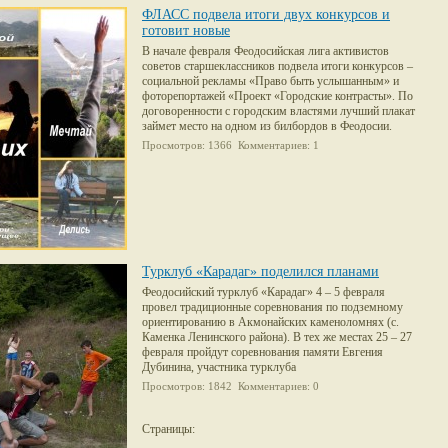
ФЛАСС подвела итоги двух конкурсов и
готовит новые
В начале февраля Феодосийская лига активистов
советов старшеклассников подвела итоги конкурсов –
социальной рекламы «Право быть услышанным» и
фоторепортажей «Проект «Городские контрасты». По
договоренности с городским властями лучший плакат
займет место на одном из билбордов в Феодосии.
Просмотров: 1366 Комментариев: 1
Турклуб «Карадаг» поделился планами
Феодосийский турклуб «Карадаг» 4 – 5 февраля
провел традиционные соревнования по подземному
ориентированию в Акмонайских каменоломнях (с.
Каменка Ленинского района). В тех же местах 25 – 27
февраля пройдут соревнования памяти Евгения
Дубинина, участника турклуба
Просмотров: 1842 Комментариев: 0
Страницы: