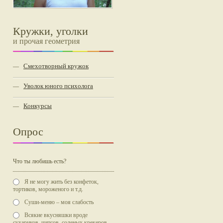
Кружки, уголки
и прочая геометрия
Смехотворный кружок
—
Уволок юного психолога
—
Конкурсы
—
Опрос
Что ты любишь есть?
Я не могу жить без конфеток,
тортиков, мороженого и т.д.
Суши-меню – моя слабость
Всякие вкусняшки вроде
сухариков, чипсов, соленых крекеров