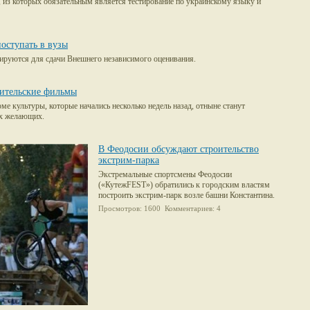
 из которых обязательным является тестирование по украинскому языку и
оступать в вузы
ируются для сдачи Внешнего независимого оценивания.
ительские фильмы
е культуры, которые начались несколько недель назад, отныне станут
ех желающих.
В Феодосии обсуждают строительство
экстрим-парка
Экстремальные спортсмены Феодосии
(«КутежFEST») обратились к городским властям
построить экстрим-парк возле башни Константина.
Просмотров: 1600 Комментариев: 4