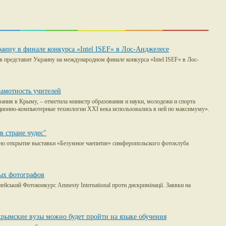
ину в финале конкурса «Intel ISEF» в Лос-Анджелесе
представит Украину на международном финале конкурса «Intel ISEF» в Лос-
амотность учителей
вания в Крыму, – отметила министр образования и науки, молодежи и спорта
ционно-компьютерные технологии XXI века использовались в ней по максимуму».
в стране чудес"
но открытие выставки «Безумное чаепитие» симферопольского фотоклуба
ых фотографов
пейський Фотоконкурс Amnesty International проти дискримінації. Заявки на
 крымские вузы можно будет пройти на языке обучения