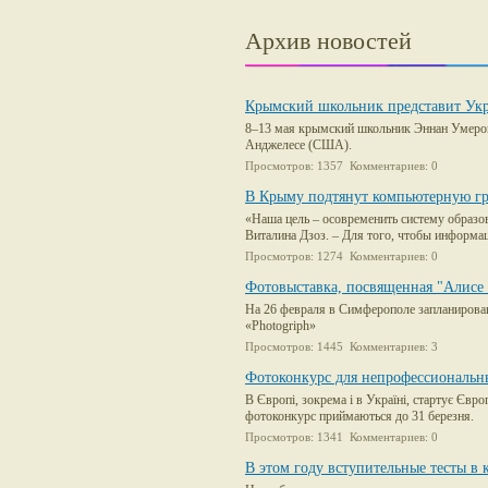
Архив новостей
Крымский школьник представит Укра
8–13 мая крымский школьник Эннан Умеров 
Анджелесе (США).
Просмотров: 1357 Комментариев: 0
В Крыму подтянут компьютерную гр
«Наша цель – осовременить систему образо
Виталина Дзоз. – Для того, чтобы информа
Просмотров: 1274 Комментариев: 0
Фотовыставка, посвященная "Алисе 
На 26 февраля в Симферополе запланирова
«Photogriph»
Просмотров: 1445 Комментариев: 3
Фотоконкурс для непрофессиональн
В Європі, зокрема і в Україні, стартує Євро
фотоконкурс приймаються до 31 березня.
Просмотров: 1341 Комментариев: 0
В этом году вступительные тесты в