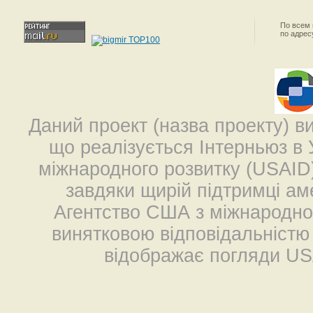
По всем
по адре
Даний проект (назва проекту) в
що реалізується Інтерньюз в 
міжнародного розвитку (USAID
завдяки щирій підтримці ам
Агентство США з міжнародног
винятковою відповідальністю (
відображає погляди US