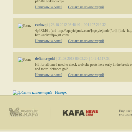
pfJ98v ltoikmqsvfjw
Написать на e-mail
Ссылка на комментарий
cxzbwqi
|
23.10.2012 08:46:40
|
204.107.216.32
4p4XM6 , [url=http://sqtsyieljmdv.com/]sqtsyieljmdv[/url], [link=http
http://anhxtffpwgtf.com/
Написать на e-mail
Ссылка на комментарий
defiance gold
|
31.03.2013 06:02:20
|
142.4.117.33
Hi, for all time i used to check web site posts here early in the break o
and more. defiance gold
Написать на e-mail
Ссылка на комментарий
Наверх
Еще нас
в социал