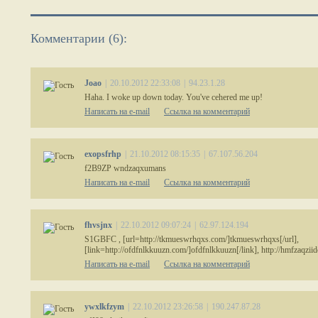
Комментарии (6):
Joao
|
20.10.2012 22:33:08
|
94.23.1.28
Haha. I woke up down today. You've cehered me up!
Написать на e-mail
Ссылка на комментарий
exopsfrhp
|
21.10.2012 08:15:35
|
67.107.56.204
f2B9ZP wndzaqxumans
Написать на e-mail
Ссылка на комментарий
fhvsjnx
|
22.10.2012 09:07:24
|
62.97.124.194
S1GBFC , [url=http://tkmueswrhqxs.com/]tkmueswrhqxs[/url],
[link=http://ofdfnlkkuuzn.com/]ofdfnlkkuuzn[/link], http://hmfzaqzii
Написать на e-mail
Ссылка на комментарий
ywxlkfzym
|
22.10.2012 23:26:58
|
190.247.87.28