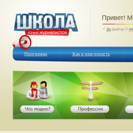
Привет! 
Да
(войти)
Н
Программа
Как к нам попасть
Программа
Как к нам попасть