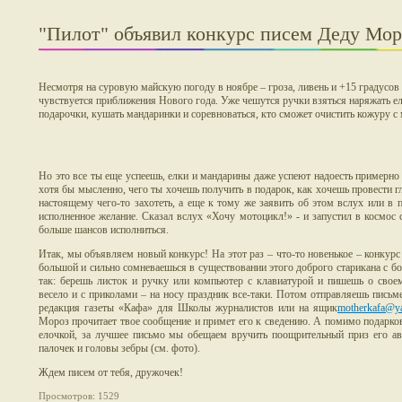
"Пилот" объявил конкурс писем Деду Мор
Несмотря на суровую майскую погоду в ноябре – гроза, ливень и +15 градусов 
чувствуется приближения Нового года. Уже чешутся ручки взяться наряжать ел
подарочки, кушать мандаринки и соревноваться, кто сможет очистить кожуру с 
Но это все ты еще успеешь, елки и мандарины даже успеют надоесть примерно 
хотя бы мысленно, чего ты хочешь получить в подарок, как хочешь провести гл
настоящему чего-то захотеть, а еще к тому же заявить об этом вслух или в 
исполненное желание. Сказал вслух «Хочу мотоцикл!» - и запустил в космос с
больше шансов исполниться.
Итак, мы объявляем новый конкурс! На этот раз – что-то новенькое – конкур
большой и сильно сомневаешься в существовании этого доброго старикана с бо
так: берешь листок и ручку или компьютер с клавиатурой и пишешь о сво
весело и с приколами – на носу праздник все-таки. Потом отправляешь письме
редакция газеты «Кафа» для Школы журналистов или на ящик
motherkafa@y
Мороз прочитает твое сообщение и примет его к сведению. А помимо подарков
елочкой, за лучшее письмо мы обещаем вручить поощрительный приз его авт
палочек и головы зебры (см. фото).
Ждем писем от тебя, дружочек!
Просмотров: 1529