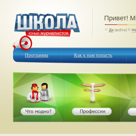
Привет! 
Да
(войти)
Н
Программа
Как к нам попасть
Программа
Как к нам попасть