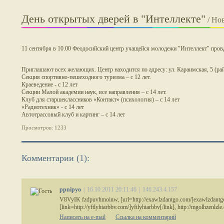
День открытых дверей в "Интеллекте"
/ Но
11 сентября в 10.00 Феодосийский центр учащейся молодежи "Интеллект" пров
Приглашают всех желающих. Центр находится по адресу: ул. Караимская, 5 (ра
Секция спортивно-пешеходного туризма – с 12 лет.
Краеведение - с 12 лет
Секции Малой академии наук, все направления – с 14 лет.
Клуб для старшеклассников «Контакт» (психология) – с 14 лет
«Радиотехник» - с 14 лет
Автотрассовый клуб и картинг – с 14 лет
Просмотров: 1233
Комментарии (1):
ppnipyo
|
16.10.2011 20:11:46
|
146.243.4.157
V8VyIK fzdpuvhmoinw, [url=http://exawlzdantgo.com/]exawlzdantgo
[link=http://yftlyhtarbbv.com/]yftlyhtarbbv[/link], http://mgolhzenlzle
Написать на e-mail
Ссылка на комментарий