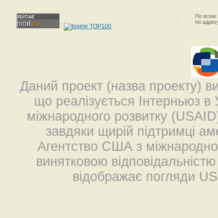
По всем
по адре
Даний проект (назва проекту) в
що реалізується Інтерньюз в 
міжнародного розвитку (USAID
завдяки щирій підтримці ам
Агентство США з міжнародног
винятковою відповідальністю (
відображає погляди US