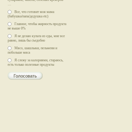
…
Все, что готовит моя мама
(бабушка/папа/дедушка etc)
Главное, чтобы жирность продукта
не выше 0%
Я не делаю культа из еды, мне все
равно, лишь бы съедобно
Мясо, шашлыки, пельмени и
побольше мяса
Я слежу за калориями, стараюсь,
есть только полезные продукты
Голосовать