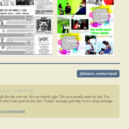
1:47:37
|
123.93.175.50
 like this web site. He was entirely right. This post actually made my day. You
 time I had spent for this info! Thanks! archeage gold http://www.cheap-archeage-
 на комментарий