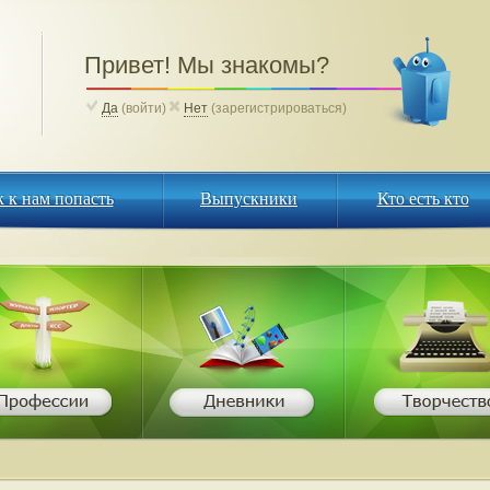
Привет! Мы знакомы?
Да
(войти)
Нет
(зарегистрироваться)
к к нам попасть
Выпускники
Кто есть кто
 к нам попасть
Выпускники
Кто есть кто