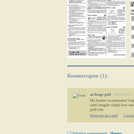
Комментарии (1):
archeage gold
|
08.04.2013 1
My brother recommended I might
cann't imagine simply how much
gold.com
Написать на e-mail
Ссылка
Наверх