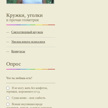
Кружки, уголки
и прочая геометрия
Смехотворный кружок
—
Уволок юного психолога
—
Конкурсы
—
Опрос
Что ты любишь есть?
Я не могу жить без конфеток,
тортиков, мороженого и т.д.
Суши-меню – моя слабость
Всякие вкусняшки вроде
сухариков, чипсов, соленых крекеров