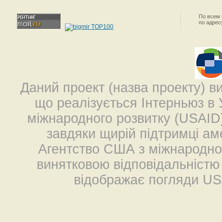
По всем
по адре
Даний проект (назва проекту) в
що реалізується Інтерньюз в 
міжнародного розвитку (USAID
завдяки щирій підтримці ам
Агентство США з міжнародног
винятковою відповідальністю (
відображає погляди US