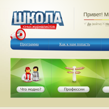
Привет! 
Да
(войти)
Н
Программа
Как к нам попасть
Программа
Как к нам попасть